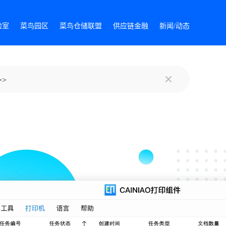
验室
菜鸟园区
菜鸟仓储联盟
供应链金融
新闻/动态
>